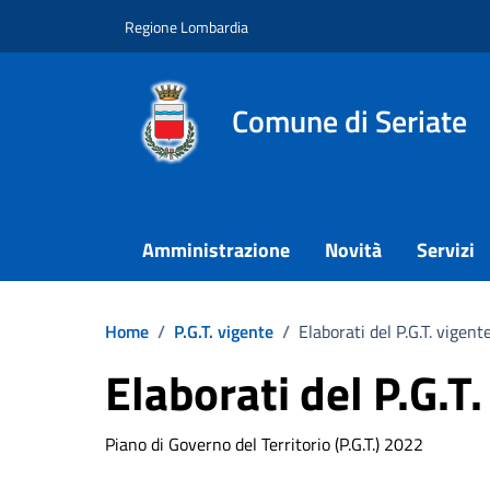
Vai ai contenuti
Vai al footer
Regione Lombardia
Comune di Seriate
Amministrazione
Novità
Servizi
Home
/
P.G.T. vigente
/
Elaborati del P.G.T. vigent
Elaborati del P.G.T
Piano di Governo del Territorio (P.G.T.) 2022