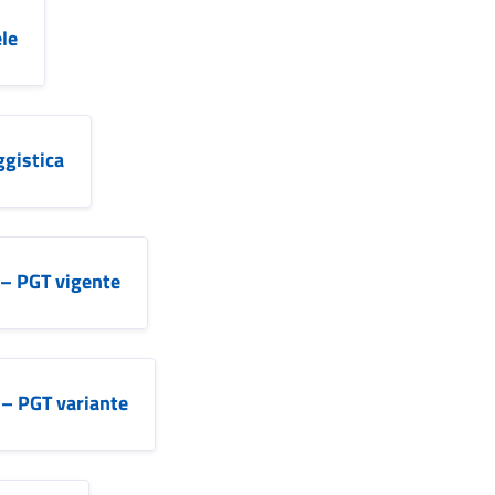
ele
ggistica
 – PGT vigente
 – PGT variante