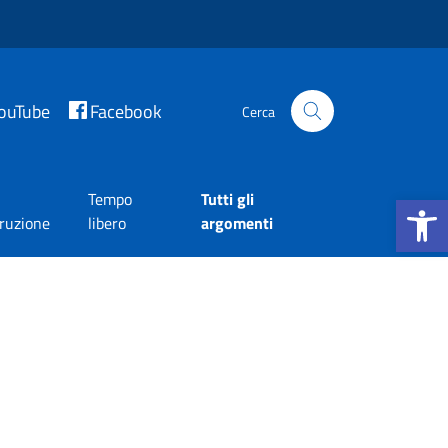
ouTube
Facebook
Cerca
Apri la b
Tempo
Tutti gli
truzione
libero
argomenti