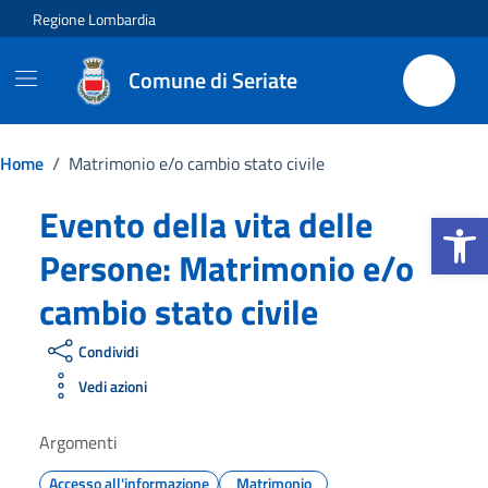
Vai ai contenuti
Vai al footer
Regione Lombardia
Comune di Seriate
Home
/
Matrimonio e/o cambio stato civile
Evento della vita delle
Apri la b
Persone:
Matrimonio e/o
cambio stato civile
Condividi
Vedi azioni
Argomenti
Accesso all'informazione
Matrimonio