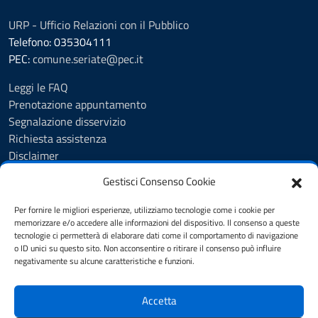
URP - Ufficio Relazioni con il Pubblico
Telefono: 035304111
PEC:
comune.seriate@pec.it
Leggi le FAQ
Prenotazione appuntamento
Segnalazione disservizio
Richiesta assistenza
Disclaimer
Amministrazione Trasparente
Gestisci Consenso Cookie
Albo Pretorio
Cookie Policy
Per fornire le migliori esperienze, utilizziamo tecnologie come i cookie per
Informativa privacy
memorizzare e/o accedere alle informazioni del dispositivo. Il consenso a queste
tecnologie ci permetterà di elaborare dati come il comportamento di navigazione
Dichiarazione di accessibilità
o ID unici su questo sito. Non acconsentire o ritirare il consenso può influire
Note legali
negativamente su alcune caratteristiche e funzioni.
Feedback
Accetta