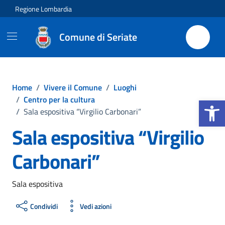
Vai ai contenuti
Vai al footer
Regione Lombardia
Comune di Seriate
Home
/
Vivere il Comune
/
Luoghi
Apri la b
/
Centro per la cultura
/
Sala espositiva “Virgilio Carbonari”
Sala espositiva “Virgilio
Carbonari”
Sala espositiva
Condividi
Vedi azioni