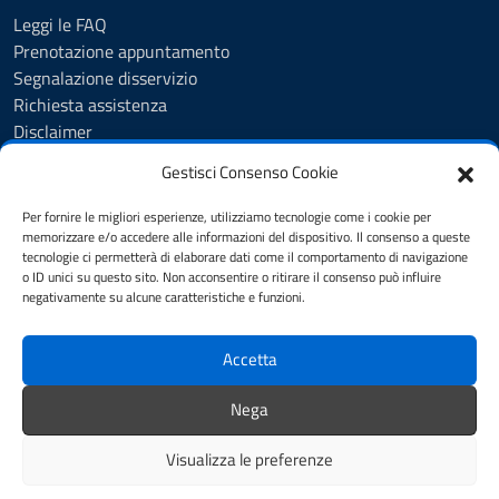
Leggi le FAQ
Prenotazione appuntamento
Segnalazione disservizio
Richiesta assistenza
Disclaimer
Amministrazione Trasparente
Gestisci Consenso Cookie
Albo Pretorio
Cookie Policy
Per fornire le migliori esperienze, utilizziamo tecnologie come i cookie per
Informativa privacy
memorizzare e/o accedere alle informazioni del dispositivo. Il consenso a queste
tecnologie ci permetterà di elaborare dati come il comportamento di navigazione
Dichiarazione di accessibilità
o ID unici su questo sito. Non acconsentire o ritirare il consenso può influire
Note legali
negativamente su alcune caratteristiche e funzioni.
Feedback
Accetta
SEGUICI SU
Nega
YouTube
Facebook
Visualizza le preferenze