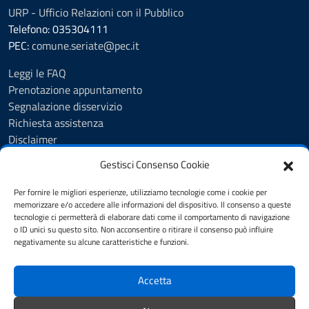
URP - Ufficio Relazioni con il Pubblico
Telefono: 035304111
PEC:
comune.seriate@pec.it
Leggi le FAQ
Prenotazione appuntamento
Segnalazione disservizio
Richiesta assistenza
Disclaimer
Amministrazione Trasparente
Gestisci Consenso Cookie
Albo Pretorio
Cookie Policy
Per fornire le migliori esperienze, utilizziamo tecnologie come i cookie per
Informativa privacy
memorizzare e/o accedere alle informazioni del dispositivo. Il consenso a queste
tecnologie ci permetterà di elaborare dati come il comportamento di navigazione
Dichiarazione di accessibilità
o ID unici su questo sito. Non acconsentire o ritirare il consenso può influire
Note legali
negativamente su alcune caratteristiche e funzioni.
Feedback
Accetta
SEGUICI SU