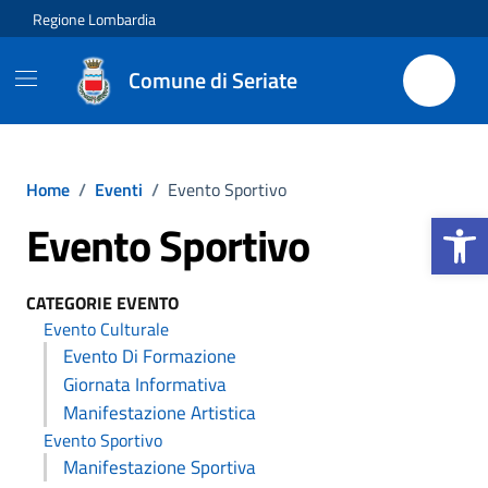
Vai ai contenuti
Vai al footer
Regione Lombardia
Comune di Seriate
Home
/
Eventi
/
Evento Sportivo
Apri la b
Evento Sportivo
CATEGORIE EVENTO
Evento Culturale
Evento Di Formazione
Giornata Informativa
Manifestazione Artistica
Evento Sportivo
Manifestazione Sportiva