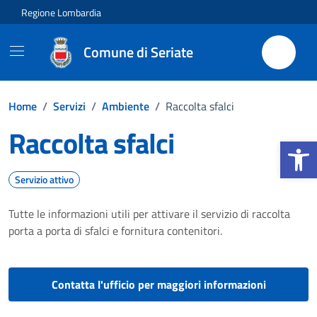
Vai ai contenuti
Vai al footer
Regione Lombardia
Comune di Seriate
Home
/
Servizi
/
Ambiente
/
Raccolta sfalci
Raccolta sfalci
Apri la b
Servizio attivo
Tutte le informazioni utili per attivare il servizio di raccolta
porta a porta di sfalci e fornitura contenitori.
Contatta l'ufficio per maggiori informazioni