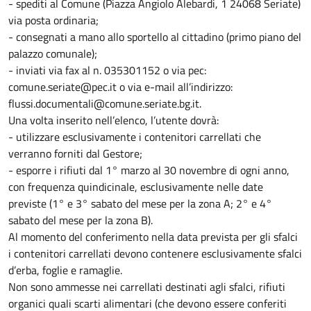
- spediti al Comune (Piazza Angiolo Alebardi, 1 24068 Seriate)
via posta ordinaria;
- consegnati a mano allo sportello al cittadino (primo piano del
palazzo comunale);
- inviati via fax al n. 035301152 o via pec:
comune.seriate@pec.it o via e-mail all’indirizzo:
flussi.documentali@comune.seriate.bg.it.
Una volta inserito nell’elenco, l’utente dovrà:
- utilizzare esclusivamente i contenitori carrellati che
verranno forniti dal Gestore;
- esporre i rifiuti dal 1° marzo al 30 novembre di ogni anno,
con frequenza quindicinale, esclusivamente nelle date
previste (1° e 3° sabato del mese per la zona A; 2° e 4°
sabato del mese per la zona B).
Al momento del conferimento nella data prevista per gli sfalci
i contenitori carrellati devono contenere esclusivamente sfalci
d’erba, foglie e ramaglie.
Non sono ammesse nei carrellati destinati agli sfalci, rifiuti
organici quali scarti alimentari (che devono essere conferiti