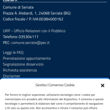
Comune di Seriate
Piazza A. Alebardi, 1, 24068 Seriate (BG)
Codice fiscale / P. IVA:00384000162
URP - Ufficio Relazioni con il Pubblico
Telefono: 035304111
PEC:
comune.seriate@pec.it
Leggi le FAQ
Prenotazione appuntamento
Segnalazione disservizio
Richiesta assistenza
Disclaimer
Amministrazione Trasparente
Gestisci Consenso Cookie
Albo Pretorio
Cookie Policy
Per fornire le migliori esperienze, utilizziamo tecnologie come i cookie per
Informativa privacy
memorizzare e/o accedere alle informazioni del dispositivo. Il consenso a queste
tecnologie ci permetterà di elaborare dati come il comportamento di navigazione
Dichiarazione di accessibilità
o ID unici su questo sito. Non acconsentire o ritirare il consenso può influire