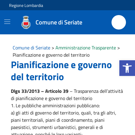
Vai ai contenuti
Vai al footer
Regione Lombardia
Comune di Seriate
Comune di Seriate
>
Amministrazione Trasparente
>
Pianificazione e governo del territorio
Apri la b
Pianificazione e governo
del territorio
Dlgs 33/2013 – Articolo 39
– Trasparenza dell’attività
di pianificazione e governo del territorio
1. Le pubbliche amministrazioni pubblicano:
a) gli atti di governo del territorio, quali, tra gli altri,
piani territoriali, piani di coordinamento, piani
paesistici, strumenti urbanistici, generali e di
attuazione, nonché le loro varianti;