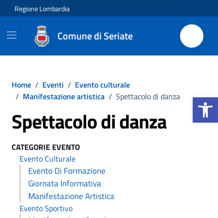
Vai ai contenuti
Vai al footer
Regione Lombardia
Comune di Seriate
Home
/
Eventi
/
Evento culturale
Apri la b
/
Manifestazione artistica
/
Spettacolo di danza
Spettacolo di danza
CATEGORIE EVENTO
Evento Culturale
Evento Di Formazione
Giornata Informativa
Manifestazione Artistica
Evento Sportivo