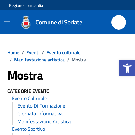
Vai ai contenuti
Vai al footer
Regione Lombardia
Comune di Seriate
Home
/
Eventi
/
Evento culturale
Apri la b
/
Manifestazione artistica
/
Mostra
Mostra
CATEGORIE EVENTO
Evento Culturale
Evento Di Formazione
Giornata Informativa
Manifestazione Artistica
Evento Sportivo