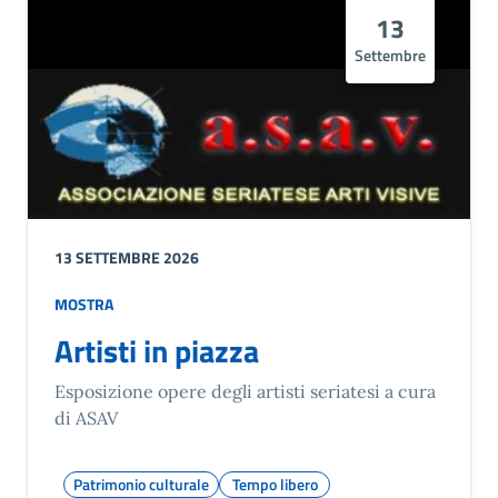
13
Settembre
13 SETTEMBRE 2026
MOSTRA
Artisti in piazza
Esposizione opere degli artisti seriatesi a cura
di ASAV
Patrimonio culturale
Tempo libero