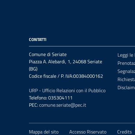
CONTATTI
Comune di Seriate
Leggi le
Piazza A. Alebardi, 1, 24068 Seriate
Prenota
(BG)
Segnalaz
Codice fiscale / P. IVA:00384000162
Richiest
Disclaim
URP - Ufficio Relazioni con il Pubblico
Telefono: 035304111
PEC:
comune.seriate@pec.it
Mappa del sito
Accesso Riservato
Credits