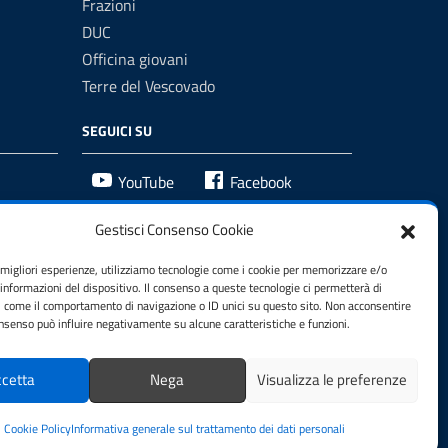
Frazioni
DUC
Officina giovani
Terre del Vescovado
SEGUICI SU
YouTube
Facebook
Gestisci Consenso Cookie
e migliori esperienze, utilizziamo tecnologie come i cookie per memorizzare e/o
 informazioni del dispositivo. Il consenso a queste tecnologie ci permetterà di
i come il comportamento di navigazione o ID unici su questo sito. Non acconsentire
consenso può influire negativamente su alcune caratteristiche e funzioni.
cetta
Nega
Visualizza le preferenze
Cookie Policy
Informativa generale sul trattamento dei dati personali