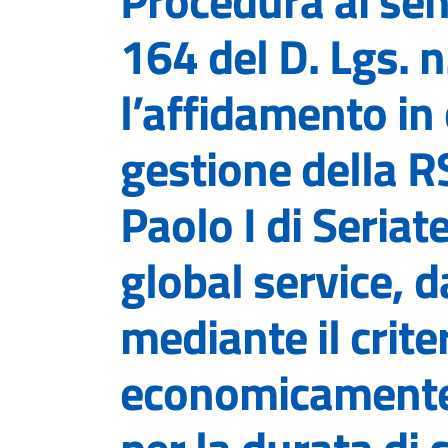
Procedura ai sens
164 del D. Lgs. 
l’affidamento in
gestione della 
Paolo I di Seriat
global service, 
mediante il criter
economicamente 