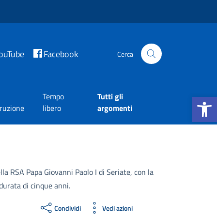
ouTube
Facebook
Cerca
Apri la b
Tempo
Tutti gli
truzione
libero
argomenti
lla RSA Papa Giovanni Paolo I di Seriate, con la
durata di cinque anni.
Condividi
Vedi azioni