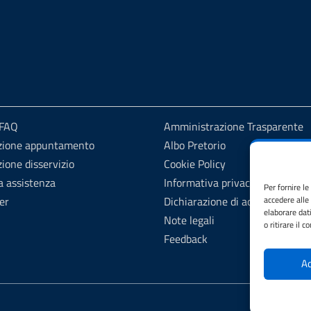
 FAQ
Amministrazione Trasparente
zione appuntamento
Albo Pretorio
ione disservizio
Cookie Policy
a assistenza
Informativa privacy
Per fornire l
er
Dichiarazione di accessibilità
accedere alle
elaborare dat
Note legali
o ritirare il 
Feedback
Ac