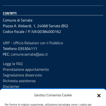
CONTATTI
Comune di Seriate
Piazza A. Alebardi, 1, 24068 Seriate (BG)
Codice fiscale / P. IVA:00384000162
URP - Ufficio Relazioni con il Pubblico
Telefono: 035304111
PEC:
comune.seriate@pec.it
Leggi le FAQ
Prenotazione appuntamento
Segnalazione disservizio
Richiesta assistenza
Disclaimer
Amministrazione Trasparente
Gestisci Consenso Cookie
Albo Pretorio
Cookie Policy
Per fornire le migliori esperienze, utilizziamo tecnologie come i cookie per