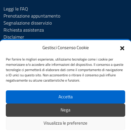
Leggi le FAQ
Prenotazione appuntamento
Segnalazione disservizio
Richiesta assistenza
Disclaimer
Amministrazione Trasparente
Gestisci Consenso Cookie
Albo Pretorio
Cookie Policy
Per fornire le migliori esperienze, utilizziamo tecnologie come i cookie per
Informativa privacy
memorizzare e/o accedere alle informazioni del dispositivo. Il consenso a queste
tecnologie ci permetterà di elaborare dati come il comportamento di navigazione
Dichiarazione di accessibilità
o ID unici su questo sito. Non acconsentire o ritirare il consenso può influire
Note legali
negativamente su alcune caratteristiche e funzioni.
Feedback
Accetta
SEGUICI SU
Nega
YouTube
Facebook
Visualizza le preferenze