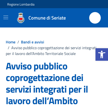
Vai ai contenuti
Vai al footer
Regione Lombardia
Comune di Seriate
Home
/
Bandi e avvisi
Apri la b
/
Avviso pubblico coprogettazione dei servizi integrati
per il lavoro dell’Ambito Territoriale Sociale
Avviso pubblico
coprogettazione dei
servizi integrati per il
lavoro dell’Ambito