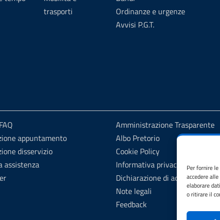
trasporti
Ordinanze e urgenze
Avvisi P.G.T.
 FAQ
Amministrazione Trasparente
zione appuntamento
Albo Pretorio
ione disservizio
Cookie Policy
a assistenza
Informativa privacy
Per fornire l
er
Dichiarazione di accessibilità
accedere alle
elaborare dat
Note legali
o ritirare il 
Feedback