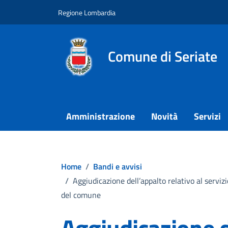
Vai ai contenuti
Vai al footer
Regione Lombardia
Comune di Seriate
Amministrazione
Novità
Servizi
Home
/
Bandi e avvisi
/
Aggiudicazione dell’appalto relativo al servi
del comune