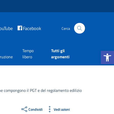
ouTube
Facebook
Cerca
Apri la b
Tempo
Tutti gli
truzione
libero
argomenti
che compongono il PGT e del regolamento edilizio
Condividi
Vedi azioni