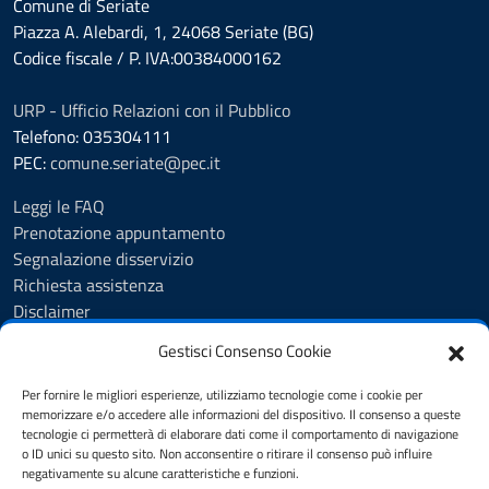
Comune di Seriate
Piazza A. Alebardi, 1, 24068 Seriate (BG)
Codice fiscale / P. IVA:00384000162
URP - Ufficio Relazioni con il Pubblico
Telefono: 035304111
PEC:
comune.seriate@pec.it
Leggi le FAQ
Prenotazione appuntamento
Segnalazione disservizio
Richiesta assistenza
Disclaimer
Amministrazione Trasparente
Gestisci Consenso Cookie
Albo Pretorio
Cookie Policy
Per fornire le migliori esperienze, utilizziamo tecnologie come i cookie per
Informativa privacy
memorizzare e/o accedere alle informazioni del dispositivo. Il consenso a queste
tecnologie ci permetterà di elaborare dati come il comportamento di navigazione
Dichiarazione di accessibilità
o ID unici su questo sito. Non acconsentire o ritirare il consenso può influire
Note legali
negativamente su alcune caratteristiche e funzioni.