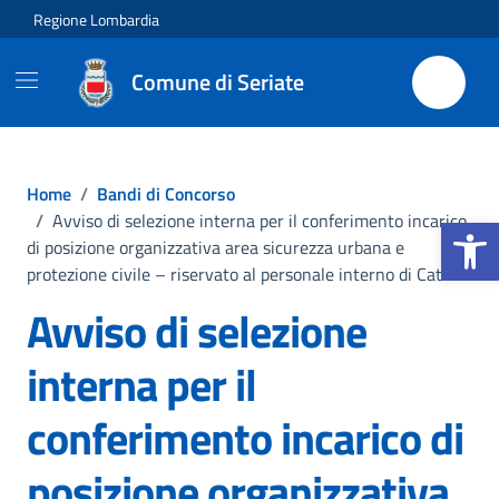
Vai ai contenuti
Vai al footer
Regione Lombardia
Comune di Seriate
Home
/
Bandi di Concorso
Apri la b
/
Avviso di selezione interna per il conferimento incarico
di posizione organizzativa area sicurezza urbana e
protezione civile – riservato al personale interno di Cat D
Avviso di selezione
interna per il
conferimento incarico di
posizione organizzativa