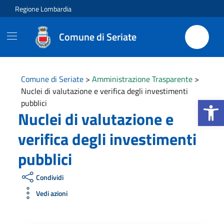
Vai ai contenuti
Vai al footer
Regione Lombardia
Comune di Seriate
Comune di Seriate
>
Amministrazione Trasparente
>
Nuclei di valutazione e verifica degli investimenti
Apri la b
pubblici
Nuclei di valutazione e
verifica degli investimenti
pubblici
Condividi
Vedi azioni