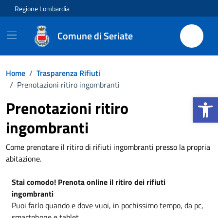
Vai ai contenuti
Vai al footer
Regione Lombardia
Comune di Seriate
Home
/
Trasparenza Rifiuti
/
Prenotazioni ritiro ingombranti
Apri la b
Prenotazioni ritiro
ingombranti
Come prenotare il ritiro di rifiuti ingombranti presso la propria
abitazione.
Stai comodo! Prenota online il ritiro dei rifiuti
ingombranti
Puoi farlo quando e dove vuoi, in pochissimo tempo, da pc,
smartphone e tablet.