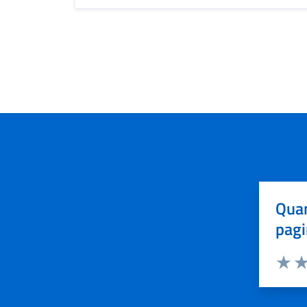
Quan
pagi
Valuta 
Val