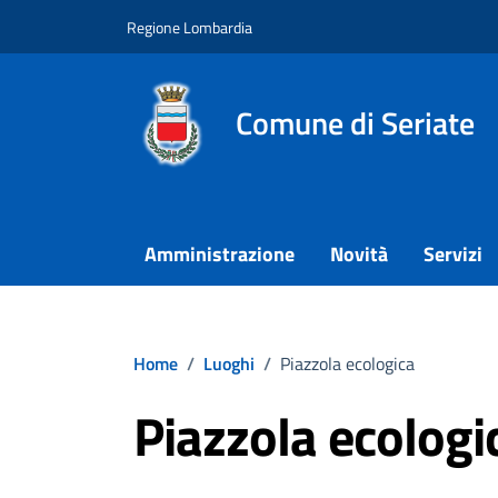
Vai ai contenuti
Vai al footer
Regione Lombardia
Comune di Seriate
Amministrazione
Novità
Servizi
Home
/
Luoghi
/
Piazzola ecologica
Piazzola ecologi