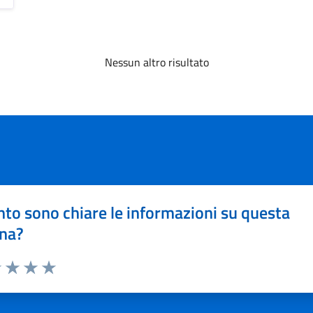
Nessun altro risultato
to sono chiare le informazioni su questa
na?
1 stelle su 5
uta 2 stelle su 5
Valuta 3 stelle su 5
Valuta 4 stelle su 5
Valuta 5 stelle su 5