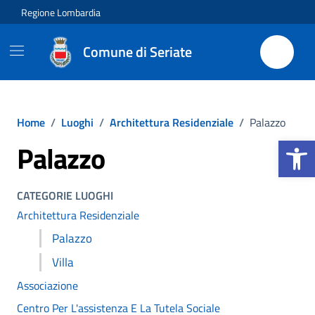
Vai ai contenuti
Vai al footer
Regione Lombardia
Comune di Seriate
Home
/
Luoghi
/
Architettura Residenziale
/
Palazzo
Apri la b
Palazzo
CATEGORIE LUOGHI
Architettura Residenziale
Palazzo
Villa
Associazione
Centro Per L'assistenza E La Tutela Sociale