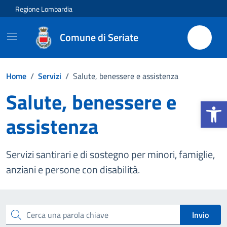
Vai ai contenuti
Vai al footer
Regione Lombardia
Comune di Seriate
Home
/
Servizi
/
Salute, benessere e assistenza
Salute, benessere e
Apri la b
assistenza
Servizi santirari e di sostegno per minori, famiglie,
anziani e persone con disabilità.
Esplora tutti i servizi
Cerca una parola chiave
Invio