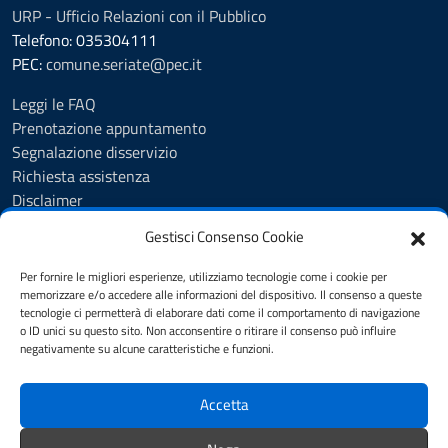
URP - Ufficio Relazioni con il Pubblico
Telefono: 035304111
PEC:
comune.seriate@pec.it
Leggi le FAQ
Prenotazione appuntamento
Segnalazione disservizio
Richiesta assistenza
Disclaimer
Amministrazione Trasparente
Gestisci Consenso Cookie
Albo Pretorio
Cookie Policy
Per fornire le migliori esperienze, utilizziamo tecnologie come i cookie per
Informativa privacy
memorizzare e/o accedere alle informazioni del dispositivo. Il consenso a queste
tecnologie ci permetterà di elaborare dati come il comportamento di navigazione
Dichiarazione di accessibilità
o ID unici su questo sito. Non acconsentire o ritirare il consenso può influire
Note legali
negativamente su alcune caratteristiche e funzioni.
Feedback
Accetta
SEGUICI SU