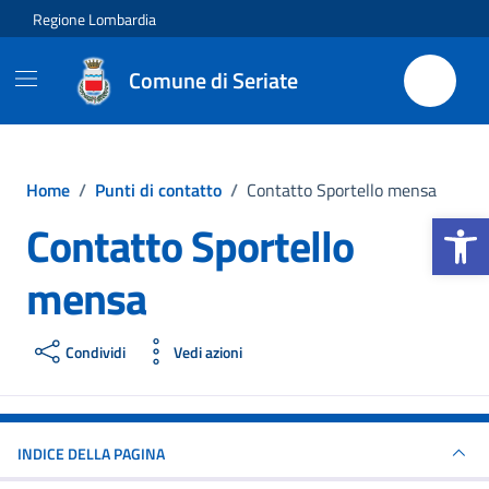
Vai ai contenuti
Vai al footer
Regione Lombardia
Comune di Seriate
Home
/
Punti di contatto
/
Contatto Sportello mensa
Apri la b
Contatto Sportello
mensa
Condividi
Vedi azioni
INDICE DELLA PAGINA