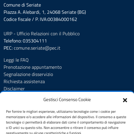
Comune di Seriate
Piazza A. Alebardi, 1, 24068 Seriate (BG)
Codice fiscale / P. IVA:00384000162
URP - Ufficio Relazioni con il Pubblico
Telefono: 035304111
PEC:
comune.seriate@pec.it
Leggi le FAQ
Prenotazione appuntamento
Segnalazione disservizio
Richiesta assistenza
Disclaimer
Amministrazione Trasparente
Gestisci Consenso Cookie
Albo Pretorio
Cookie Policy
Per fornire le migliori esperienze, utilizziamo tecnologie come i cookie per
Informativa privacy
memorizzare e/o accedere alle informazioni del dispositivo. Il consenso a queste
tecnologie ci permetterà di elaborare dati come il comportamento di navigazione
Dichiarazione di accessibilità
o ID unici su questo sito. Non acconsentire o ritirare il consenso può influire
Note legali
negativamente su alcune caratteristiche e funzioni.