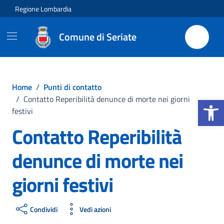
Vai ai contenuti
Vai al footer
Regione Lombardia
Comune di Seriate
Home
/
Punti di contatto
Apri la b
/
Contatto Reperibilità denunce di morte nei giorni
festivi
Contatto Reperibilità
denunce di morte nei
giorni festivi
Condividi
Vedi azioni