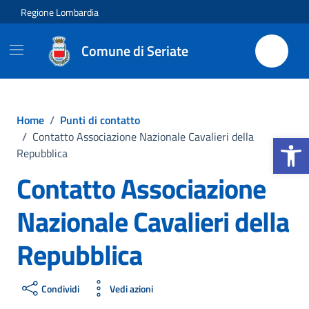
Vai ai contenuti
Vai al footer
Regione Lombardia
Comune di Seriate
Home
/
Punti di contatto
Apri la b
/
Contatto Associazione Nazionale Cavalieri della
Repubblica
Contatto Associazione
Nazionale Cavalieri della
Repubblica
Condividi
Vedi azioni