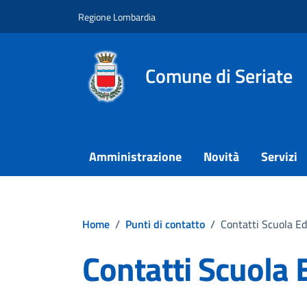
Vai ai contenuti
Vai al footer
Regione Lombardia
Comune di Seriate
Amministrazione
Novità
Servizi
Home
/
Punti di contatto
/
Contatti Scuola Ed
Contatti Scuola 