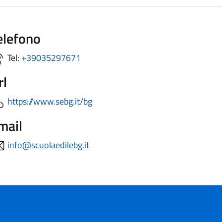
elefono
Tel:
+39035297671
rl
https://www.sebg.it/bg
mail
info@scuolaedilebg.it