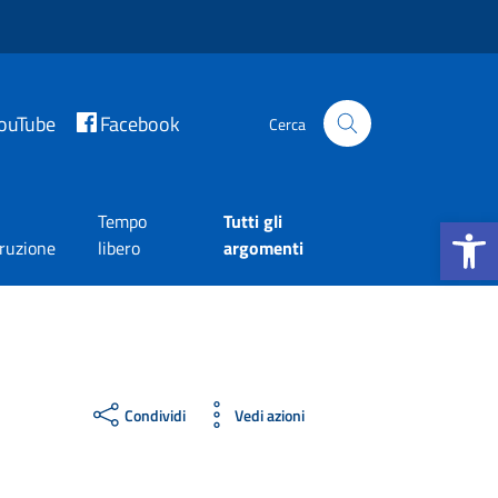
ouTube
Facebook
Cerca
Apri la b
Tempo
Tutti gli
truzione
libero
argomenti
Condividi
Vedi azioni