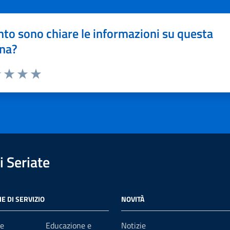
to sono chiare le informazioni su questa
na?
1 stelle su 5
uta 2 stelle su 5
Valuta 3 stelle su 5
Valuta 4 stelle su 5
Valuta 5 stelle su 5
 Seriate
E DI SERVIZIO
NOVITÀ
e
Educazione e
Notizie