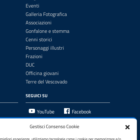
Eventi
Galleria Fotografica
Associazioni
Gonfalone e stemma
Cenni storici
Personaggi illustri
Frazioni
DUC
Officina giovani
Terre del Vescovado
SEGUICI SU
YouTube
Facebook
Gestisci Consenso Cookie
e migliori esperienze, utilizziamo tecnologie come i cookie per memorizzare e/o