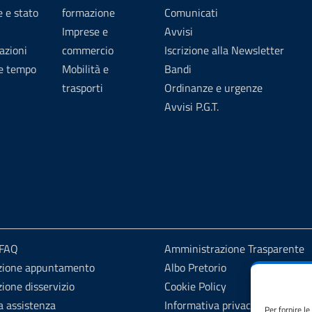
 e stato
formazione
Comunicati
Imprese e
Avvisi
azioni
commercio
Iscrizione alla Newsletter
 e tempo
Mobilità e
Bandi
trasporti
Ordinanze e urgenze
Avvisi P.G.T.
 FAQ
Amministrazione Trasparente
zione appuntamento
Albo Pretorio
ione disservizio
Cookie Policy
a assistenza
Informativa privacy
Per fornire l