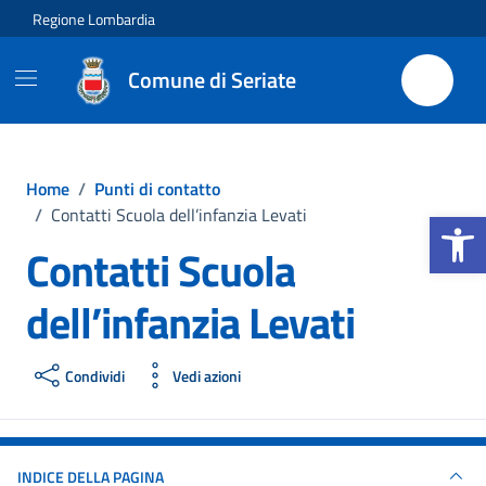
Vai ai contenuti
Vai al footer
Regione Lombardia
Comune di Seriate
Home
/
Punti di contatto
Apri la b
/
Contatti Scuola dell’infanzia Levati
Contatti Scuola
dell’infanzia Levati
Condividi
Vedi azioni
INDICE DELLA PAGINA