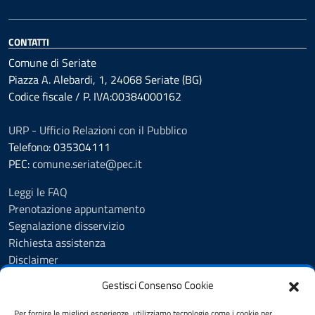
CONTATTI
Comune di Seriate
Piazza A. Alebardi, 1, 24068 Seriate (BG)
Codice fiscale / P. IVA:00384000162
URP - Ufficio Relazioni con il Pubblico
Telefono: 035304111
PEC:
comune.seriate@pec.it
Leggi le FAQ
Prenotazione appuntamento
Segnalazione disservizio
Richiesta assistenza
Disclaimer
Amministrazione Trasparente
Gestisci Consenso Cookie
Albo Pretorio
Cookie Policy
Per fornire le migliori esperienze, utilizziamo tecnologie come i cookie per