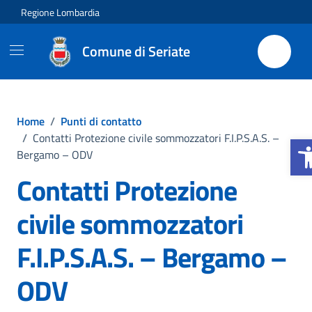
Vai ai contenuti
Vai al footer
Regione Lombardia
Comune di Seriate
Home
/
Punti di contatto
Apri
/
Contatti Protezione civile sommozzatori F.I.P.S.A.S. –
Bergamo – ODV
Contatti Protezione
civile sommozzatori
F.I.P.S.A.S. – Bergamo –
ODV