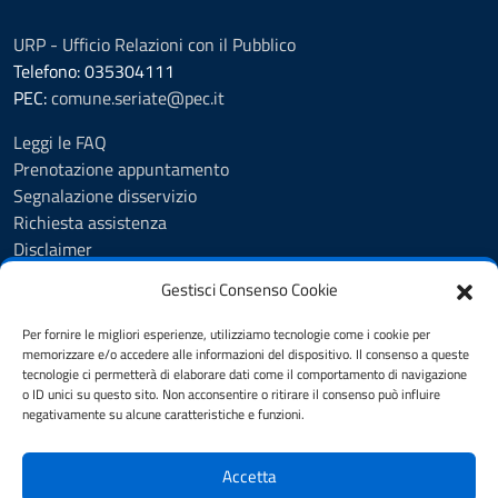
URP - Ufficio Relazioni con il Pubblico
Telefono: 035304111
PEC:
comune.seriate@pec.it
Leggi le FAQ
Prenotazione appuntamento
Segnalazione disservizio
Richiesta assistenza
Disclaimer
Amministrazione Trasparente
Gestisci Consenso Cookie
Albo Pretorio
Cookie Policy
Per fornire le migliori esperienze, utilizziamo tecnologie come i cookie per
Informativa privacy
memorizzare e/o accedere alle informazioni del dispositivo. Il consenso a queste
tecnologie ci permetterà di elaborare dati come il comportamento di navigazione
Dichiarazione di accessibilità
o ID unici su questo sito. Non acconsentire o ritirare il consenso può influire
Note legali
negativamente su alcune caratteristiche e funzioni.
Feedback
Accetta