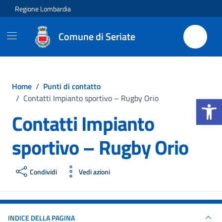
Vai ai contenuti
Vai al footer
Regione Lombardia
Comune di Seriate
Home
/
Punti di contatto
Apri la b
/
Contatti Impianto sportivo – Rugby Orio
Contatti Impianto
sportivo – Rugby Orio
Condividi
Vedi azioni
INDICE DELLA PAGINA