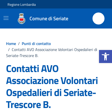
Vai ai contenuti
Vai al footer
Regione Lombardia
Comune di Seriate
Home
/
Punti di contatto
Apri la b
/
Contatti AVO Associazione Volontari Ospedalieri di
Seriate-Trescore B.
Contatti AVO
Associazione Volontari
Ospedalieri di Seriate-
Trescore B.