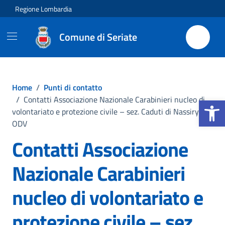
Vai ai contenuti
Vai al footer
Regione Lombardia
Comune di Seriate
Home
/
Punti di contatto
Apri la b
/
Contatti Associazione Nazionale Carabinieri nucleo di
volontariato e protezione civile – sez. Caduti di Nassirya
ODV
Contatti Associazione
Nazionale Carabinieri
nucleo di volontariato e
protezione civile – sez.