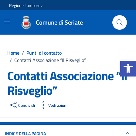
Vai ai contenuti
Vai al footer
Regione Lombardia
Comune di Seriate
Home
/
Punti di contatto
Apri la b
/
Contatti Associazione “Il Risveglio”
Contatti Associazione “Il
Risveglio”
Condividi
Vedi azioni
INDICE DELLA PAGINA