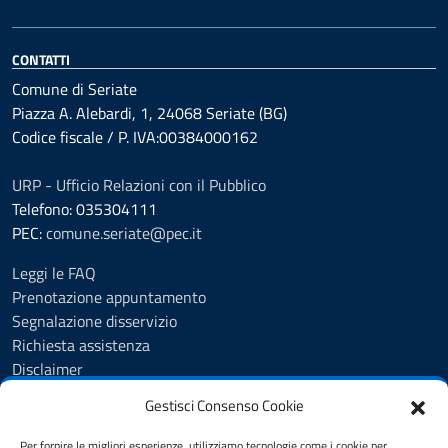
CONTATTI
Comune di Seriate
Piazza A. Alebardi, 1, 24068 Seriate (BG)
Codice fiscale / P. IVA:00384000162
URP - Ufficio Relazioni con il Pubblico
Telefono: 035304111
PEC:
comune.seriate@pec.it
Leggi le FAQ
Prenotazione appuntamento
Segnalazione disservizio
Richiesta assistenza
Disclaimer
Amministrazione Trasparente
Gestisci Consenso Cookie
Albo Pretorio
Cookie Policy
Per fornire le migliori esperienze, utilizziamo tecnologie come i cookie per