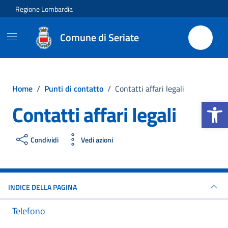
Vai ai contenuti
Vai al footer
Regione Lombardia
Comune di Seriate
Home
/
Punti di contatto
/
Contatti affari legali
Apri la b
Contatti affari legali
Condividi
Vedi azioni
INDICE DELLA PAGINA
Telefono