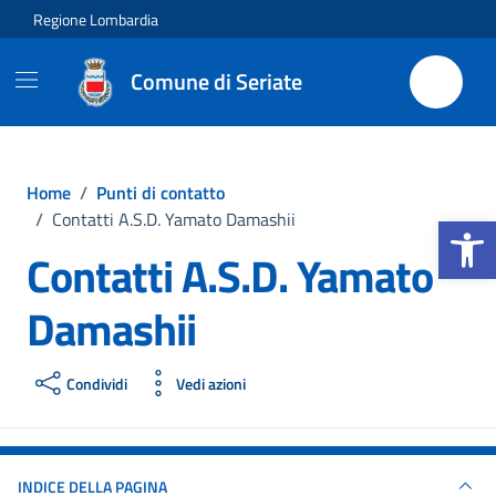
Vai ai contenuti
Vai al footer
Regione Lombardia
Comune di Seriate
Home
/
Punti di contatto
Apri la b
/
Contatti A.S.D. Yamato Damashii
Contatti A.S.D. Yamato
Damashii
Condividi
Vedi azioni
INDICE DELLA PAGINA