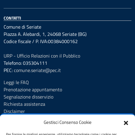
CONTATTI
Comune di Seriate
Piazza A. Alebardi, 1, 24068 Seriate (BG)
Codice fiscale / P. IVA:00384000162
URP - Ufficio Relazioni con il Pubblico
Telefono: 035304111
PEC:
comune.seriate@pec.it
Leggi le FAQ
Prenotazione appuntamento
Segnalazione disservizio
Richiesta assistenza
Disclaimer
Amministrazione Trasparente
Gestisci Consenso Cookie
Albo Pretorio
Cookie Policy
Per fornire le migliori esperienze, utilizziamo tecnologie come i cookie per