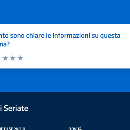
to sono chiare le informazioni su questa
na?
1 stelle su 5
uta 2 stelle su 5
Valuta 3 stelle su 5
Valuta 4 stelle su 5
Valuta 5 stelle su 5
 Seriate
E DI SERVIZIO
NOVITÀ