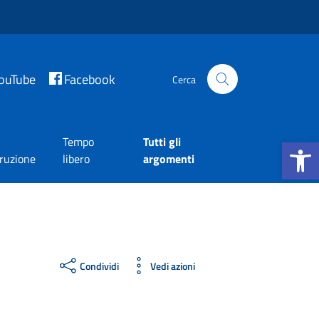
ouTube
Facebook
Cerca
Apri la b
Tempo
Tutti gli
truzione
libero
argomenti
Condividi
Vedi azioni