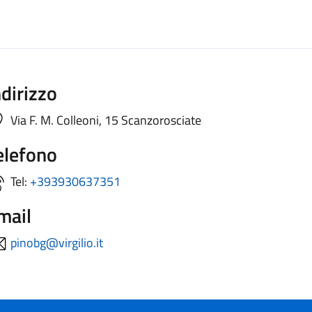
ndirizzo
Via F. M. Colleoni, 15 Scanzorosciate
elefono
Tel:
+393930637351
mail
pinobg@virgilio.it