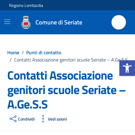
Vai ai contenuti
Vai al footer
Regione Lombardia
Comune di Seriate
Home
/
Punti di contatto
Apri la b
/
Contatti Associazione genitori scuole Seriate – A.Ge.S.S
Contatti Associazione
genitori scuole Seriate –
A.Ge.S.S
Condividi
Vedi azioni