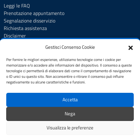
Leggi le FAQ
Prenotazione appuntamento
Segnalazione disservizio
Richiesta assistenza
Disclaimer
Amministrazione Trasparente
Gestisci Consenso Cookie
Albo Pretorio
Cookie Policy
Per fornire le migliori esperienze, utilizziamo tecnologie come i cookie per
Informativa privacy
memorizzare e/o accedere alle informazioni del dispositivo. Il consenso a queste
tecnologie ci permetterà di elaborare dati come il comportamento di navigazione
Dichiarazione di accessibilità
o ID unici su questo sito. Non acconsentire o ritirare il consenso può influire
Note legali
negativamente su alcune caratteristiche e funzioni.
Feedback
Accetta
SEGUICI SU
Nega
YouTube
Facebook
Visualizza le preferenze