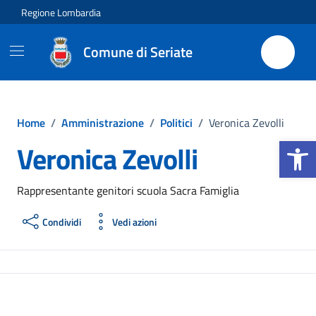
Vai ai contenuti
Vai al footer
Regione Lombardia
Comune di Seriate
Home
/
Amministrazione
/
Politici
/
Veronica Zevolli
Apri la b
Veronica Zevolli
Rappresentante genitori scuola Sacra Famiglia
Condividi
Vedi azioni