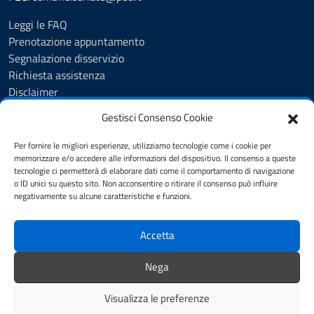
Leggi le FAQ
Prenotazione appuntamento
Segnalazione disservizio
Richiesta assistenza
Disclaimer
Amministrazione Trasparente
Gestisci Consenso Cookie
Albo Pretorio
Cookie Policy
Per fornire le migliori esperienze, utilizziamo tecnologie come i cookie per
Informativa privacy
memorizzare e/o accedere alle informazioni del dispositivo. Il consenso a queste
tecnologie ci permetterà di elaborare dati come il comportamento di navigazione
Dichiarazione di accessibilità
o ID unici su questo sito. Non acconsentire o ritirare il consenso può influire
Note legali
negativamente su alcune caratteristiche e funzioni.
Feedback
Accetta
SEGUICI SU
Nega
YouTube
Facebook
Visualizza le preferenze