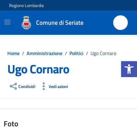
Vai ai contenuti
Vai al footer
Regione Lombardia
Comune di Seriate
Home
/
Amministrazione
/
Politici
/
Ugo Cornaro
Apri la b
Ugo Cornaro
Condividi
Vedi azioni
Foto