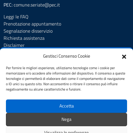
PEC:
comune.seriate@pec.it
Leggi le FAQ
Prenotazione appuntamento
Segnalazione disservizio
Richiesta assistenza
Disclaimer
Amministrazione Trasparente
Gestisci Consenso Cookie
Albo Pretorio
Cookie Policy
Per fornire le migliori esperienze, utilizziamo tecnologie come i cookie per
Informativa privacy
memorizzare e/o accedere alle informazioni del dispositivo. Il consenso a queste
tecnologie ci permetterà di elaborare dati come il comportamento di navigazione
Dichiarazione di accessibilità
o ID unici su questo sito. Non acconsentire o ritirare il consenso può influire
Note legali
negativamente su alcune caratteristiche e funzioni.
Feedback
Accetta
SEGUICI SU
Nega
YouTube
Facebook
Visualizza le preferenze