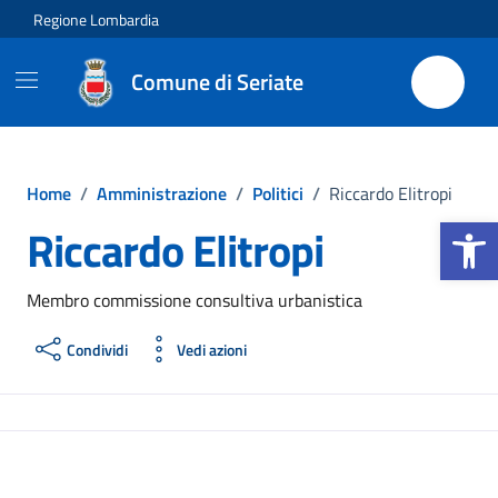
Vai ai contenuti
Vai al footer
Regione Lombardia
Comune di Seriate
Home
/
Amministrazione
/
Politici
/
Riccardo Elitropi
Apri la b
Riccardo Elitropi
Membro commissione consultiva urbanistica
Condividi
Vedi azioni