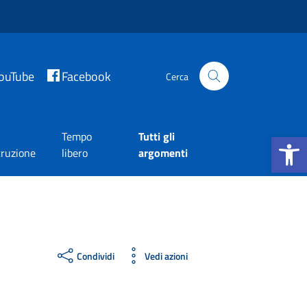
ouTube
Facebook
Cerca
Apri la b
Tempo
Tutti gli
truzione
libero
argomenti
Condividi
Vedi azioni