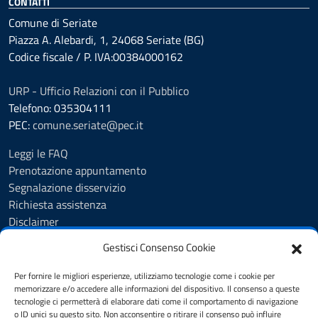
CONTATTI
Comune di Seriate
Piazza A. Alebardi, 1, 24068 Seriate (BG)
Codice fiscale / P. IVA:00384000162
URP - Ufficio Relazioni con il Pubblico
Telefono: 035304111
PEC:
comune.seriate@pec.it
Leggi le FAQ
Prenotazione appuntamento
Segnalazione disservizio
Richiesta assistenza
Disclaimer
Amministrazione Trasparente
Gestisci Consenso Cookie
Albo Pretorio
Cookie Policy
Per fornire le migliori esperienze, utilizziamo tecnologie come i cookie per
Informativa privacy
memorizzare e/o accedere alle informazioni del dispositivo. Il consenso a queste
tecnologie ci permetterà di elaborare dati come il comportamento di navigazione
Dichiarazione di accessibilità
o ID unici su questo sito. Non acconsentire o ritirare il consenso può influire