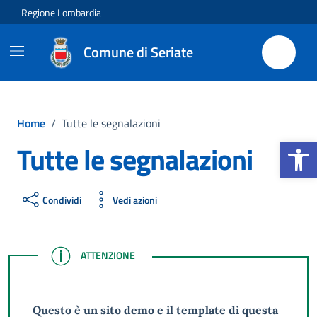
Vai ai contenuti
Vai al footer
Regione Lombardia
Comune di Seriate
Home
/
Tutte le segnalazioni
Apri la b
Tutte le segnalazioni
Condividi
Vedi azioni
ATTENZIONE
ATTENZIONE
Questo è un sito demo e il template di questa