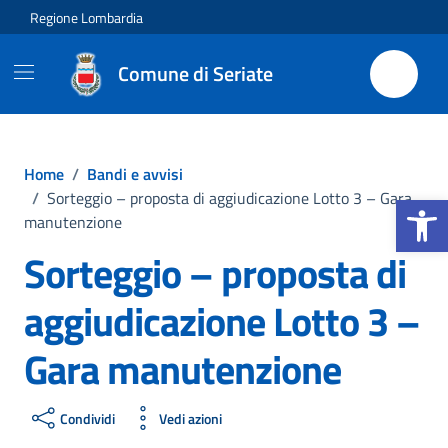
Vai ai contenuti
Vai al footer
Regione Lombardia
Comune di Seriate
Home
/
Bandi e avvisi
Apri la b
/
Sorteggio – proposta di aggiudicazione Lotto 3 – Gara
manutenzione
Sorteggio – proposta di
aggiudicazione Lotto 3 –
Gara manutenzione
Condividi
Vedi azioni