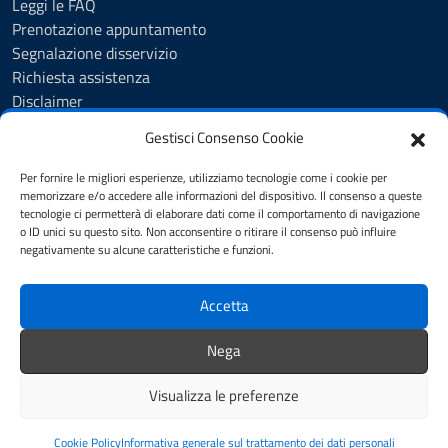
Leggi le FAQ
Prenotazione appuntamento
Segnalazione disservizio
Richiesta assistenza
Disclaimer
Amministrazione Trasparente
Gestisci Consenso Cookie
Albo Pretorio
Cookie Policy
Per fornire le migliori esperienze, utilizziamo tecnologie come i cookie per
Informativa privacy
memorizzare e/o accedere alle informazioni del dispositivo. Il consenso a queste
tecnologie ci permetterà di elaborare dati come il comportamento di navigazione
Dichiarazione di accessibilità
o ID unici su questo sito. Non acconsentire o ritirare il consenso può influire
Note legali
negativamente su alcune caratteristiche e funzioni.
Feedback
Accetta
SEGUICI SU
Nega
YouTube
Facebook
Visualizza le preferenze
Mappa del sito
Accesso Riservato
Credits
Cookie Policy
Informativa generale sul trattamento dei dati personali