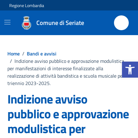
Vai ai contenuti
Vai al footer
Regione Lombardia
Comune di Seriate
Home
/
Bandi e avvisi
Apri la b
/
Indizione avviso pubblico e approvazione modulistica
per manifestazioni di interesse finalizzate alla
realizzazione di attività bandistica e scuola musicale per il
triennio 2023-2025.
Indizione avviso
pubblico e approvazione
modulistica per