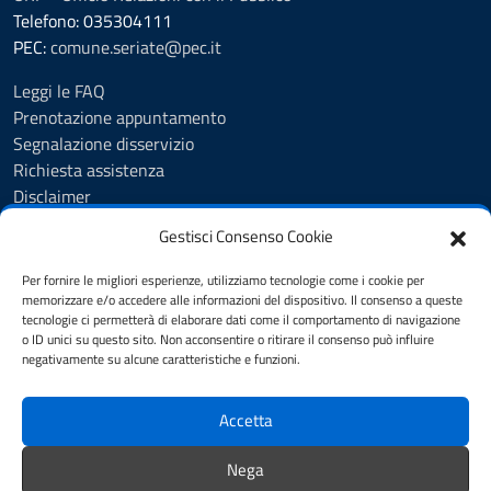
Telefono: 035304111
PEC:
comune.seriate@pec.it
Leggi le FAQ
Prenotazione appuntamento
Segnalazione disservizio
Richiesta assistenza
Disclaimer
Amministrazione Trasparente
Gestisci Consenso Cookie
Albo Pretorio
Cookie Policy
Per fornire le migliori esperienze, utilizziamo tecnologie come i cookie per
Informativa privacy
memorizzare e/o accedere alle informazioni del dispositivo. Il consenso a queste
tecnologie ci permetterà di elaborare dati come il comportamento di navigazione
Dichiarazione di accessibilità
o ID unici su questo sito. Non acconsentire o ritirare il consenso può influire
Note legali
negativamente su alcune caratteristiche e funzioni.
Feedback
Accetta
SEGUICI SU
Nega
YouTube
Facebook