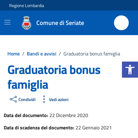
Vai ai contenuti
Vai al footer
Regione Lombardia
Comune di Seriate
Home
/
Bandi e avvisi
/
Graduatoria bonus famiglia
Apri la b
Graduatoria bonus
famiglia
Condividi
Vedi azioni
Data del documento:
22 Dicembre 2020
Data di scadenza del documento:
22 Gennaio 2021