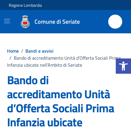
Vai ai contenuti
Vai al footer
Regione Lombardia
Comune di Seriate
Home
/
Bandi e avvisi
Apri la b
/
Bando di accreditamento Unità d’Offerta Sociali Prima
Infanzia ubicate nell’Ambito di Seriate
Bando di
accreditamento Unità
d’Offerta Sociali Prima
Infanzia ubicate