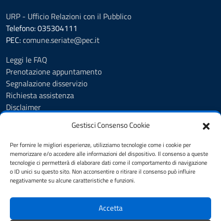
URP - Ufficio Relazioni con il Pubblico
Telefono: 035304111
PEC:
comune.seriate@pec.it
Leggi le FAQ
Prenotazione appuntamento
Segnalazione disservizio
Richiesta assistenza
Disclaimer
Amministrazione Trasparente
Gestisci Consenso Cookie
Albo Pretorio
Cookie Policy
Per fornire le migliori esperienze, utilizziamo tecnologie come i cookie per
Informativa privacy
memorizzare e/o accedere alle informazioni del dispositivo. Il consenso a queste
tecnologie ci permetterà di elaborare dati come il comportamento di navigazione
Dichiarazione di accessibilità
o ID unici su questo sito. Non acconsentire o ritirare il consenso può influire
Note legali
negativamente su alcune caratteristiche e funzioni.
Feedback
Accetta