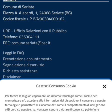
Comune di Seriate
Piazza A. Alebardi, 1, 24068 Seriate (BG)
Codice fiscale / P. IVA:00384000162
URP - Ufficio Relazioni con il Pubblico
Telefono: 035304111
PEC:
comune.seriate@pec.it
Leggi le FAQ
Prenotazione appuntamento
Segnalazione disservizio
Richiesta assistenza
Disclaimer
Amministrazione Trasparente
Gestisci Consenso Cookie
Albo Pretorio
Cookie Policy
Per fornire le migliori esperienze, utilizziamo tecnologie come i cookie per
Informativa privacy
memorizzare e/o accedere alle informazioni del dispositivo. Il consenso a queste
tecnologie ci permetterà di elaborare dati come il comportamento di navigazione
Dichiarazione di accessibilità
o ID unici su questo sito. Non acconsentire o ritirare il consenso può influire