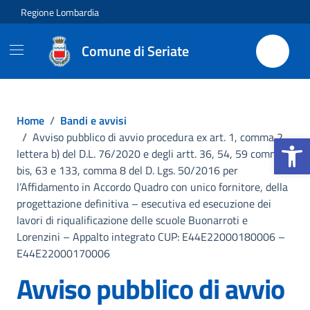
Vai ai contenuti
Vai al footer
Regione Lombardia
Comune di Seriate
Home
/
Bandi e avvisi
Apri la b
/
Avviso pubblico di avvio procedura ex art. 1, comma 2,
lettera b) del D.L. 76/2020 e degli artt. 36, 54, 59 comma 1
bis, 63 e 133, comma 8 del D. Lgs. 50/2016 per
l’Affidamento in Accordo Quadro con unico fornitore, della
progettazione definitiva – esecutiva ed esecuzione dei
lavori di riqualificazione delle scuole Buonarroti e
Lorenzini – Appalto integrato CUP: E44E22000180006 –
E44E22000170006
Avviso pubblico di avvio