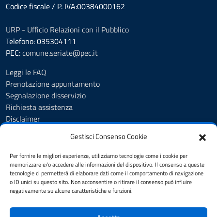
Codice fiscale / P. IVA:00384000162
URP - Ufficio Relazioni con il Pubblico
Telefono: 035304111
PEC:
comune.seriate@pec.it
Leggi le FAQ
Prenotazione appuntamento
Segnalazione disservizio
Richiesta assistenza
Disclaimer
Amministrazione Trasparente
Gestisci Consenso Cookie
Albo Pretorio
Cookie Policy
Per fornire le migliori esperienze, utilizziamo tecnologie come i cookie per
Informativa privacy
memorizzare e/o accedere alle informazioni del dispositivo. Il consenso a queste
tecnologie ci permetterà di elaborare dati come il comportamento di navigazione
Dichiarazione di accessibilità
o ID unici su questo sito. Non acconsentire o ritirare il consenso può influire
Note legali
negativamente su alcune caratteristiche e funzioni.
Feedback