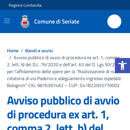
Vai ai contenuti
Vai al footer
Regione Lombardia
Comune di Seriate
Home
/
Bandi e avvisi
Apri la b
/
Avviso pubblico di avvio di procedura ex art. 1, comma
2, lett. b) del D.L. 76/2020 e dell’art. 63 del D. Lgs 50/2016
per l’affidamento delle opere per la “Realizzazione di nuova
rotatoria di via Paderno e adeguamento ingresso ospedale
Bolognini” CIG: 98763974A2 – CUP : E41B22003770002
Avviso pubblico di avvio
di procedura ex art. 1,
comma 2, lett. b) del