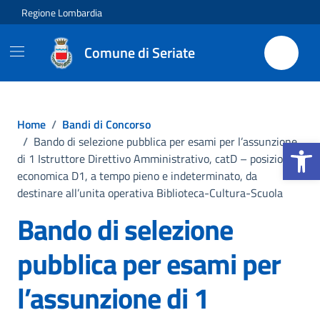
Vai ai contenuti
Vai al footer
Regione Lombardia
Comune di Seriate
Home
/
Bandi di Concorso
Apri la b
/
Bando di selezione pubblica per esami per l’assunzione
di 1 Istruttore Direttivo Amministrativo, catD – posizione
economica D1, a tempo pieno e indeterminato, da
destinare all’unita operativa Biblioteca-Cultura-Scuola
Bando di selezione
pubblica per esami per
l’assunzione di 1