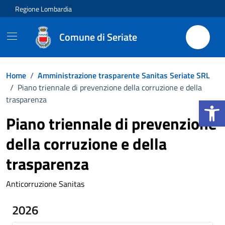
Vai ai contenuti
Vai al footer
Regione Lombardia
Comune di Seriate
Home
/
Amministrazione trasparente Sanitas Seriate SRL
/
Piano triennale di prevenzione della corruzione e della
Apri la b
trasparenza
Piano triennale di prevenzione
della corruzione e della
trasparenza
Anticorruzione Sanitas
2026