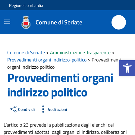
Vai ai contenuti
Vai al footer
Regione Lombardia
Comune di Seriate
Comune di Seriate
>
Amministrazione Trasparente
>
Apri la b
Provvedimenti organi indirizzo-politico
>
Provvedimenti
organi indirizzo politico
Provvedimenti organi
indirizzo politico
Condividi
Vedi azioni
L’articolo 23 prevede la pubblicazione degli elenchi dei
provvedimenti adottati dagli organi di indirizzo: deliberazioni