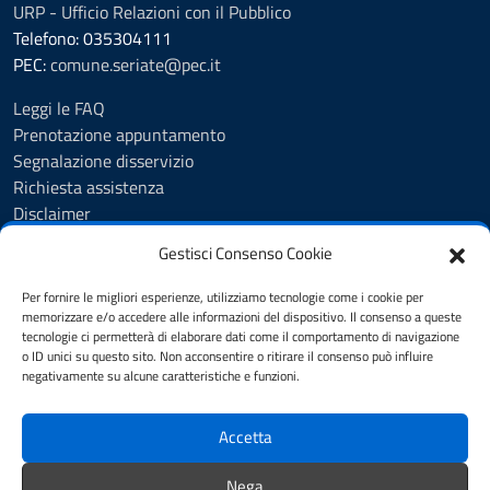
URP - Ufficio Relazioni con il Pubblico
Telefono: 035304111
PEC:
comune.seriate@pec.it
Leggi le FAQ
Prenotazione appuntamento
Segnalazione disservizio
Richiesta assistenza
Disclaimer
Amministrazione Trasparente
Gestisci Consenso Cookie
Albo Pretorio
Cookie Policy
Per fornire le migliori esperienze, utilizziamo tecnologie come i cookie per
Informativa privacy
memorizzare e/o accedere alle informazioni del dispositivo. Il consenso a queste
tecnologie ci permetterà di elaborare dati come il comportamento di navigazione
Dichiarazione di accessibilità
o ID unici su questo sito. Non acconsentire o ritirare il consenso può influire
Note legali
negativamente su alcune caratteristiche e funzioni.
Feedback
Accetta
SEGUICI SU
Nega