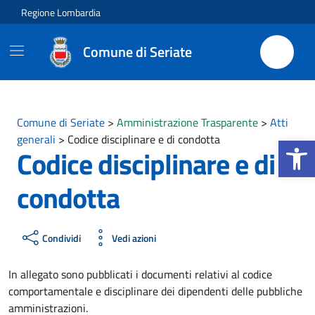
Vai ai contenuti
Vai al footer
Regione Lombardia
Comune di Seriate
Comune di Seriate
>
Amministrazione Trasparente
>
Atti
Apri la b
generali
>
Codice disciplinare e di condotta
Codice disciplinare e di
condotta
Condividi
Vedi azioni
In allegato sono pubblicati i documenti relativi al codice
comportamentale e disciplinare dei dipendenti delle pubbliche
amministrazioni.