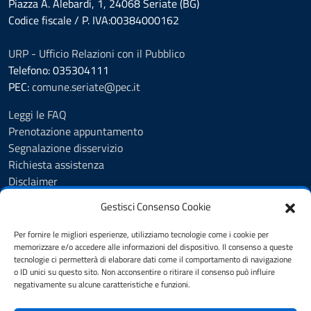
Piazza A. Alebardi, 1, 24068 Seriate (BG)
Codice fiscale / P. IVA:00384000162
URP - Ufficio Relazioni con il Pubblico
Telefono: 035304111
PEC:
comune.seriate@pec.it
Leggi le FAQ
Prenotazione appuntamento
Segnalazione disservizio
Richiesta assistenza
Disclaimer
Amministrazione Trasparente
Gestisci Consenso Cookie
Albo Pretorio
Cookie Policy
Per fornire le migliori esperienze, utilizziamo tecnologie come i cookie per
Informativa privacy
memorizzare e/o accedere alle informazioni del dispositivo. Il consenso a queste
tecnologie ci permetterà di elaborare dati come il comportamento di navigazione
Dichiarazione di accessibilità
o ID unici su questo sito. Non acconsentire o ritirare il consenso può influire
Note legali
negativamente su alcune caratteristiche e funzioni.
Feedback