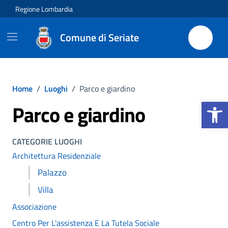
Vai ai contenuti
Vai al footer
Regione Lombardia
Comune di Seriate
Home
/
Luoghi
/
Parco e giardino
Apri la b
Parco e giardino
CATEGORIE LUOGHI
Architettura Residenziale
Palazzo
Villa
Associazione
Centro Per L'assistenza E La Tutela Sociale