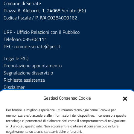
Comune di Seriate
Piazza A. Alebardi, 1, 24068 Seriate (BG)
Codice fiscale / P. IVA:00384000162
URP - Ufficio Relazioni con il Pubblico
Telefono: 035304111
PEC:
comune.seriate@pec.it
Leggi le FAQ
Prenotazione appuntamento
Segnalazione disservizio
Richiesta assistenza
Disclaimer
Amministrazione Trasparente
Gestisci Consenso Cookie
Albo Pretorio
Cookie Policy
Per fornire le migliori esperienze, utilizziamo tecnologie come i cookie per
Informativa privacy
memorizzare e/o accedere alle informazioni del dispositivo. Il consenso a queste
tecnologie ci permetterà di elaborare dati come il comportamento di navigazione
Dichiarazione di accessibilità
o ID unici su questo sito. Non acconsentire o ritirare il consenso può influire
Note legali
negativamente su alcune caratteristiche e funzioni.